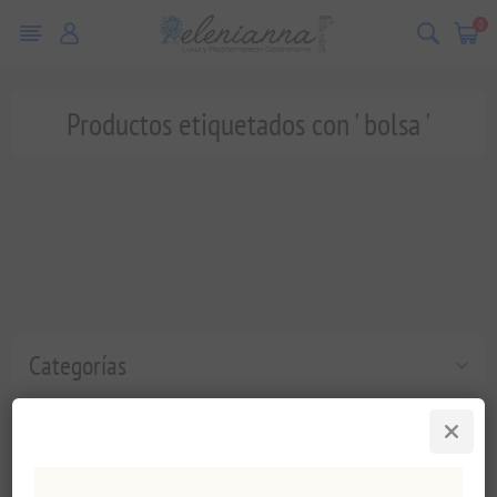
0
Productos etiquetados con ' bolsa '
Categorías
Etiquetas populares