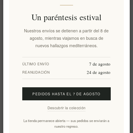
Información
Un paréntesis estival
Nuestros envíos se detienen a partir del 8 de
Mi cuenta
agosto, mientras viajamos en busca de
nuevos hallazgos mediterráneos.
Servicio al cliente
7 de agosto
ÚLTIMO ENVÍO
24 de agosto
Boletín
REANUDACIÓN
PEDIDOS HASTA EL 7 DE AGOSTO
Suscribirse
Desuscribirse
Descubrir la colección
Siguenos
La tienda permanece abierta — sus pedidos se enviarán a
nuestro regreso.