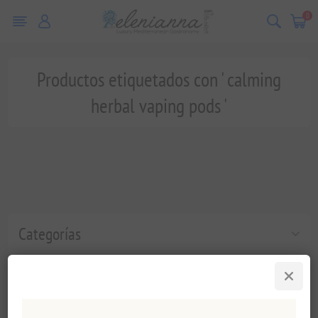
0
Productos etiquetados con ' calming
herbal vaping pods '
Categorías
Etiquetas populares