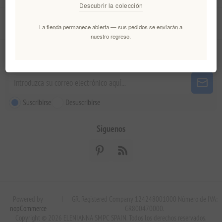
Descubrir la colección
Servicio al cliente
La tienda permanece abierta — sus pedidos se enviarán a
nuestro regreso.
Boletín
Suscribirse
Desuscribirse
Siguenos
Powered by
|
GR. Registered Company 124248001000 Número de IVA:
nopCommerce
GR800470000.
Copyright © 2026 ELENIANNA SMPC SPAIN. Todos los derechos reservados.