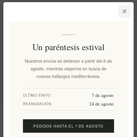
Miel Ecológica de Cardo Azul
Miel Ecológica de Roble del
de Vikos Gorge - Nomad
Parque Nacional de Vikos -
250gr
Nomad 250gr
EL1372
EL1373
€15,00 excl impuestos
€10,00 excl impuestos
equivale a €60,00 por 1 kg(s)
equivale a €40,00 por 1 kg(s)
Un paréntesis estival
Categorías
Nuestros envíos se detienen a partir del 8 de
agosto, mientras viajamos en busca de
nuevos hallazgos mediterráneos.
Etiquetas populares
7 de agosto
ÚLTIMO ENVÍO
24 de agosto
REANUDACIÓN
Información
PEDIDOS HASTA EL 7 DE AGOSTO
Mi cuenta