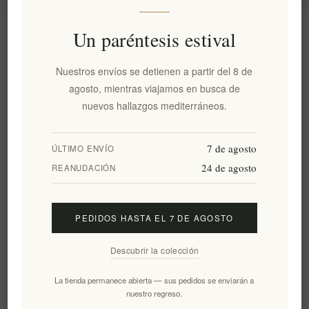
Información
Un paréntesis estival
Nuestros envíos se detienen a partir del 8 de
Mi cuenta
agosto, mientras viajamos en busca de
nuevos hallazgos mediterráneos.
Servicio al cliente
7 de agosto
ÚLTIMO ENVÍO
24 de agosto
Boletín
REANUDACIÓN
PEDIDOS HASTA EL 7 DE AGOSTO
Suscribirse
Desuscribirse
Descubrir la colección
Siguenos
La tienda permanece abierta — sus pedidos se enviarán a
nuestro regreso.