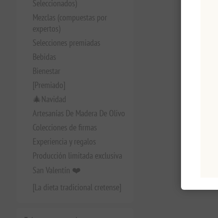
Seleccionados)
Mezclas (compuestas por
expertos)
Selecciones premiadas
Bebidas
Bienestar
[Premiado]
🎄Navidad
Artesanías De Madera De Olivo
Colecciones de firmas
Experiencia y regalos
Producción limitada exclusiva
San Valentín ❤️
[La dieta tradicional cretense]