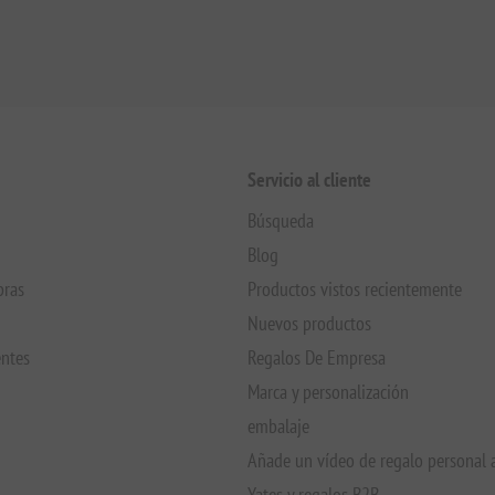
Servicio al cliente
Búsqueda
Blog
pras
Productos vistos recientemente
Nuevos productos
entes
Regalos De Empresa
Marca y personalización
embalaje
Añade un vídeo de regalo personal 
Yates y regalos B2B