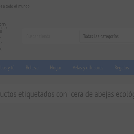
os a todo el mundo
bas y té
Belleza
Hogar
Velas y difusores
Regalos
uctos etiquetados con ' cera de abejas ecológ