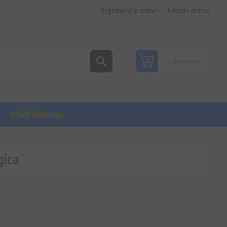
Registro
Inicia sesión
Lista de deseos
0 elementos
✨Gift Concierge
ica '