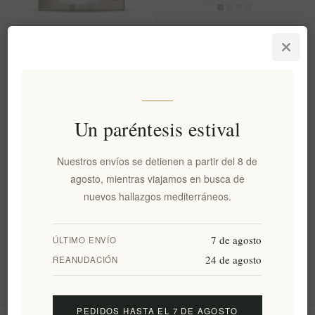
Aceite de oliva orgánico y
Vela aromática de lujo Aurean
orégano en un set de cuenco y
Golden Gaia - Higo negro y
botella de cerámica hechos a
vetiver ahumado 160 g |
mano Ladolea.
Recipiente de cerámica
Ombre hecho a mano,
elaborado por artesanos
Un paréntesis estival
griegos
EL1831
EL1981
€20,00 excl impuestos
€29,90 excl impuestos
Nuestros envíos se detienen a partir del 8 de
agosto, mientras viajamos en busca de
nuevos hallazgos mediterráneos.
Categorías
7 de agosto
ÚLTIMO ENVÍO
Etiquetas populares
24 de agosto
REANUDACIÓN
PEDIDOS HASTA EL 7 DE AGOSTO