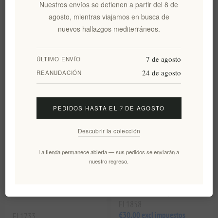
Nuestros envíos se detienen a partir del 8 de
L
agosto, mientras viajamos en busca de
EL1269
EL1270
€20,40 excl impuestos
€21,10 excl impuestos
nuevos hallazgos mediterráneos.
equivale a €40,80 por 1 lt
equivale a €42,20 por 1 lt
7 de agosto
ÚLTIMO ENVÍO
24 de agosto
REANUDACIÓN
PEDIDOS HASTA EL 7 DE AGOSTO
Descubrir la colección
La tienda permanece abierta — sus pedidos se enviarán a
nuestro regreso.
Colección de regalo de
Tsikoudia cretense artesanal
Tsikoudia cretense artesanal
premium Malvasia di Candia
3 x 500ml 35N
Aromatica 35N 0,5 lt
EL1858
€30,00 excl impuestos
EL1733