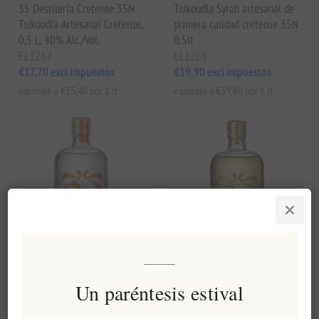
35 Destilería Cretense 35N
Tsikoudia Syrah artesanal de
Tsikoudia Artesanal Cretense,
primera calidad cretense 35N
0,5 L, 40% Alc./Vol.
0.5lt
EL1267
EL1268
€17,70 excl impuestos
€19,90 excl impuestos
equivale a €35,40 por 1 lt
equivale a €39,80 por 1 lt
Premium artesanal cretense
35 Destilería Cretense
Un paréntesis estival
Tsikoudia Moscato 35N 0.5lt
Tsikoudia Artesanal Cretense
con Miel de Tomillo 35N, 0,5