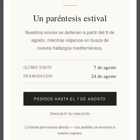
Información
Un paréntesis estival
Nuestros envíos se detienen a partir del 8 de
Mi cuenta
agosto, mientras viajamos en busca de
nuevos hallazgos mediterráneos.
Servicio al cliente
7 de agosto
ÚLTIMO ENVÍO
24 de agosto
Boletín
REANUDACIÓN
PEDIDOS HASTA EL 7 DE AGOSTO
Suscribirse
Desuscribirse
Descubrir la colección
Siguenos
La tienda permanece abierta — sus pedidos se enviarán a
nuestro regreso.