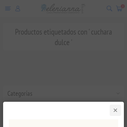
0
Productos etiquetados con ' cuchara
dulce '
Categorías
Etiquetas populares