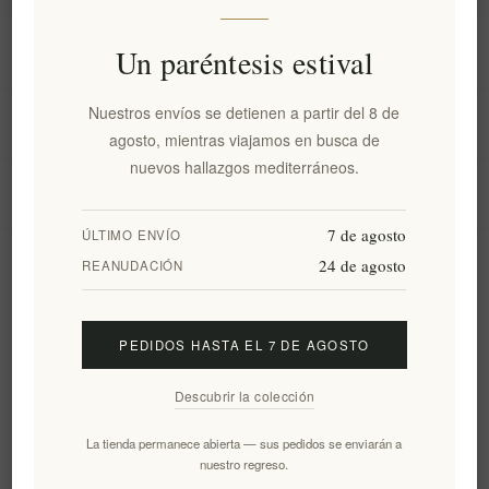
Información
Un paréntesis estival
Nuestros envíos se detienen a partir del 8 de
Mi cuenta
agosto, mientras viajamos en busca de
nuevos hallazgos mediterráneos.
Servicio al cliente
7 de agosto
ÚLTIMO ENVÍO
24 de agosto
Boletín
REANUDACIÓN
PEDIDOS HASTA EL 7 DE AGOSTO
Suscribirse
Desuscribirse
Descubrir la colección
Siguenos
La tienda permanece abierta — sus pedidos se enviarán a
nuestro regreso.