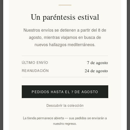
Información
Un paréntesis estival
Nuestros envíos se detienen a partir del 8 de
Mi cuenta
agosto, mientras viajamos en busca de
nuevos hallazgos mediterráneos.
Servicio al cliente
7 de agosto
ÚLTIMO ENVÍO
24 de agosto
Boletín
REANUDACIÓN
PEDIDOS HASTA EL 7 DE AGOSTO
Suscribirse
Desuscribirse
Descubrir la colección
Siguenos
La tienda permanece abierta — sus pedidos se enviarán a
nuestro regreso.