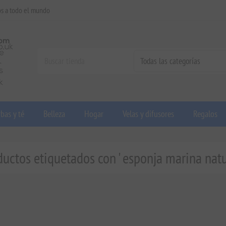
os a todo el mundo
bas y té
Belleza
Hogar
Velas y difusores
Regalos
ductos etiquetados con ' esponja marina natur