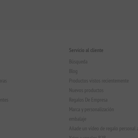
Servicio al cliente
Búsqueda
Blog
pras
Productos vistos recientemente
Nuevos productos
entes
Regalos De Empresa
Marca y personalización
embalaje
Añade un vídeo de regalo personal 
Yates y regalos B2B