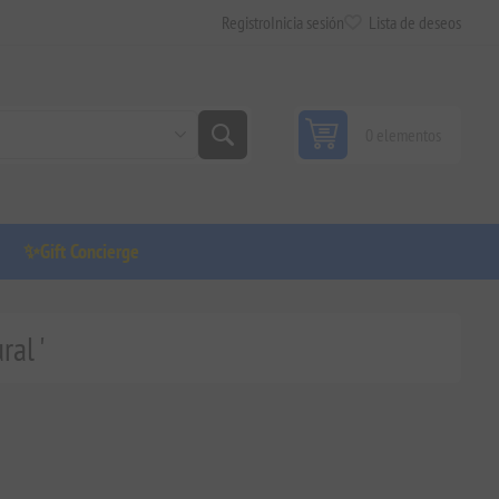
Registro
Inicia sesión
Lista de deseos
0 elementos
✨Gift Concierge
al '