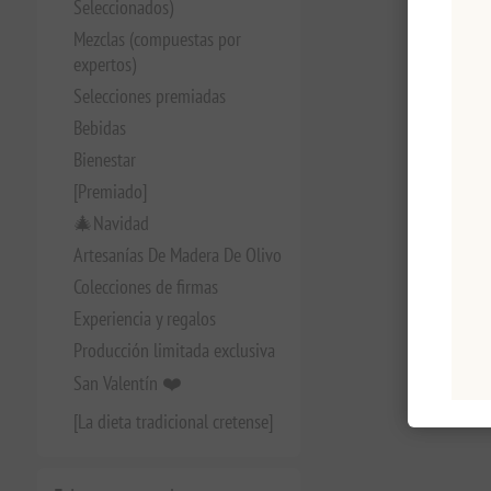
Seleccionados)
Mezclas (compuestas por
expertos)
Selecciones premiadas
Bebidas
Bienestar
[Premiado]
🎄Navidad
Artesanías De Madera De Olivo
Colecciones de firmas
Experiencia y regalos
Producción limitada exclusiva
San Valentín ❤️
[La dieta tradicional cretense]