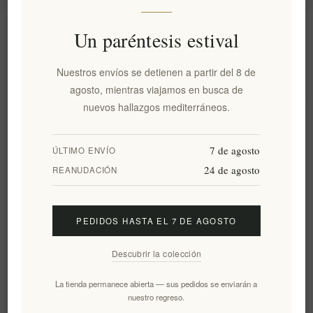
Información
Un paréntesis estival
Nuestros envíos se detienen a partir del 8 de
Mi cuenta
agosto, mientras viajamos en busca de
nuevos hallazgos mediterráneos.
Servicio al cliente
7 de agosto
ÚLTIMO ENVÍO
24 de agosto
Boletín
REANUDACIÓN
PEDIDOS HASTA EL 7 DE AGOSTO
Suscribirse
Desuscribirse
Descubrir la colección
Siguenos
La tienda permanece abierta — sus pedidos se enviarán a
nuestro regreso.