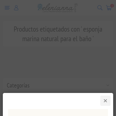
0
Productos etiquetados con ' esponja
marina natural para el baño '
Categorías
Etiquetas populares