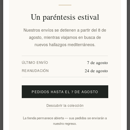
Información
Un paréntesis estival
Nuestros envíos se detienen a partir del 8 de
Mi cuenta
agosto, mientras viajamos en busca de
nuevos hallazgos mediterráneos.
Servicio al cliente
7 de agosto
ÚLTIMO ENVÍO
24 de agosto
Boletín
REANUDACIÓN
PEDIDOS HASTA EL 7 DE AGOSTO
Suscribirse
Desuscribirse
Descubrir la colección
Siguenos
La tienda permanece abierta — sus pedidos se enviarán a
nuestro regreso.