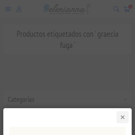
0
Productos etiquetados con ' graecia
fuga '
Categorías
Etiquetas populares