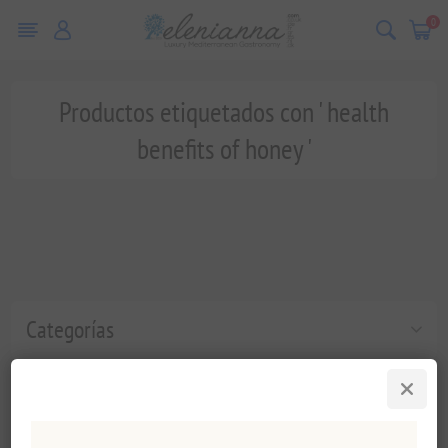
0
Productos etiquetados con ' health
benefits of honey '
Categorías
Etiquetas populares