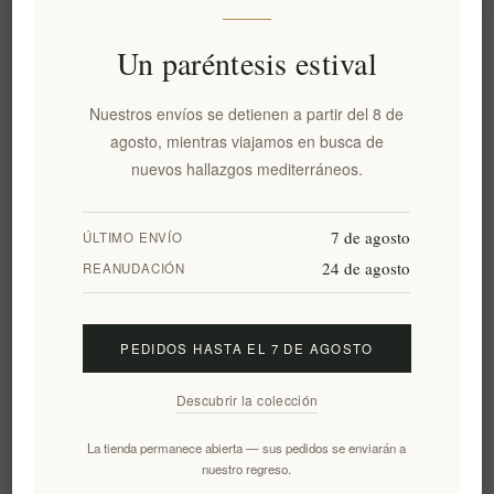
Información
Un paréntesis estival
Nuestros envíos se detienen a partir del 8 de
Mi cuenta
agosto, mientras viajamos en busca de
nuevos hallazgos mediterráneos.
Servicio al cliente
7 de agosto
ÚLTIMO ENVÍO
24 de agosto
Boletín
REANUDACIÓN
PEDIDOS HASTA EL 7 DE AGOSTO
Suscribirse
Desuscribirse
Descubrir la colección
Siguenos
La tienda permanece abierta — sus pedidos se enviarán a
nuestro regreso.