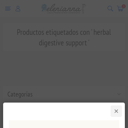
0
Productos etiquetados con ' herbal
digestive support '
Categorías
Etiquetas populares