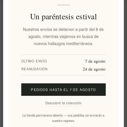
Información
Un paréntesis estival
Nuestros envíos se detienen a partir del 8 de
Mi cuenta
agosto, mientras viajamos en busca de
nuevos hallazgos mediterráneos.
Servicio al cliente
7 de agosto
ÚLTIMO ENVÍO
24 de agosto
Boletín
REANUDACIÓN
PEDIDOS HASTA EL 7 DE AGOSTO
Suscribirse
Desuscribirse
Descubrir la colección
Siguenos
La tienda permanece abierta — sus pedidos se enviarán a
nuestro regreso.