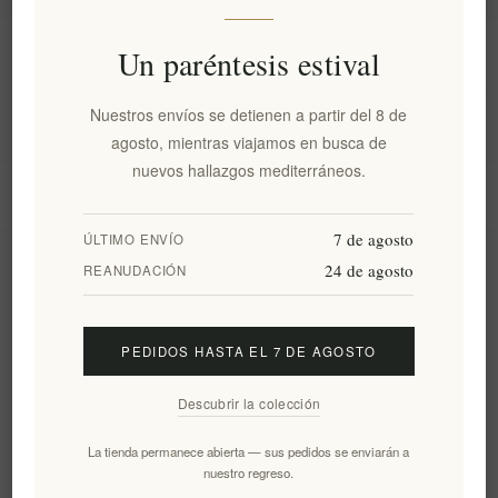
Información
Un paréntesis estival
Nuestros envíos se detienen a partir del 8 de
Mi cuenta
agosto, mientras viajamos en busca de
nuevos hallazgos mediterráneos.
Servicio al cliente
7 de agosto
ÚLTIMO ENVÍO
24 de agosto
Boletín
REANUDACIÓN
PEDIDOS HASTA EL 7 DE AGOSTO
Suscribirse
Desuscribirse
Descubrir la colección
Siguenos
La tienda permanece abierta — sus pedidos se enviarán a
nuestro regreso.