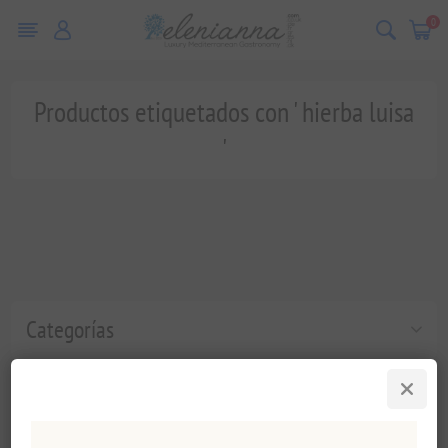
0
Productos etiquetados con ' hierba luisa
'
Categorías
Etiquetas populares