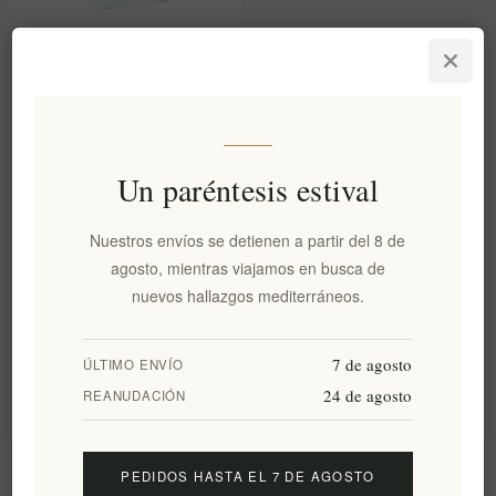
Orégano Griego Orgánico -
Calidad Premium, Hierbas
Seleccionadas a Mano y
Artesanales 50g
EL1836
€4,50 excl impuestos
Un paréntesis estival
equivale a €128,57 por 1 kg(s)
Nuestros envíos se detienen a partir del 8 de
agosto, mientras viajamos en busca de
Categorías
nuevos hallazgos mediterráneos.
Etiquetas populares
7 de agosto
ÚLTIMO ENVÍO
24 de agosto
REANUDACIÓN
Información
PEDIDOS HASTA EL 7 DE AGOSTO