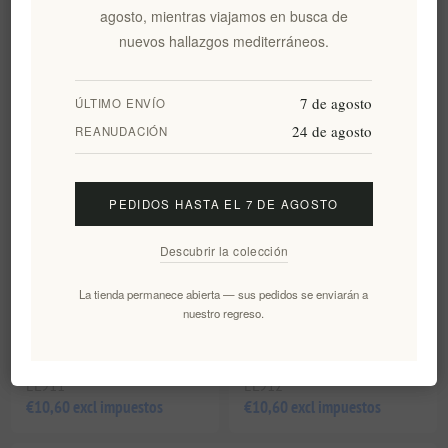
MΩLY
agosto, mientras viajamos en busca de
EL909
EL910
nuevos hallazgos mediterráneos.
€10,60 excl impuestos
€10,60 excl impuestos
7 de agosto
ÚLTIMO ENVÍO
24 de agosto
REANUDACIÓN
PEDIDOS HASTA EL 7 DE AGOSTO
Descubrir la colección
La tienda permanece abierta — sus pedidos se enviarán a
nuestro regreso.
DEFENSA ( PARA EL SISTEMA
AMOR (PARA EL SISTEMA
INMUNE) Té de hierbas
REPRODUCTIVO ) Té de
orgánico MΩLY
hierbas MΩLY
EL911
EL912
€10,60 excl impuestos
€10,60 excl impuestos