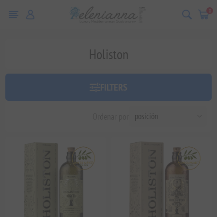
0
Holiston
FILTERS
Ordenar por