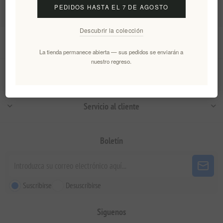
PEDIDOS HASTA EL 7 DE AGOSTO
Descubrir la colección
Información
La tienda permanece abierta — sus pedidos se enviarán a
nuestro regreso.
Mi cuenta
Servicio al cliente
Boletín
Suscribirse
Desuscribirse
Siguenos