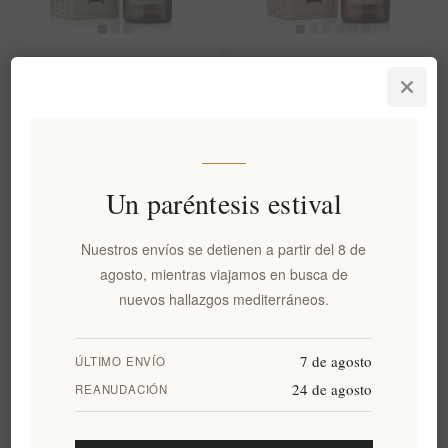
Aceite de oliva virgen extra
Aceite de oliva virgen extra
fenólico premium Holiston de
Holiston Ultra Premium de
500 ml de Rodas.
alto contenido fenólico –
Aceite de oliva de Rodas |
Aceite de oliva virgen extra
griego de grado medicinal, sin
Un paréntesis estival
filtrar, rico en polifenoles, 500
ml
EL1884
EL1565
Nuestros envíos se detienen a partir del 8 de
€34,00 excl impuestos
€43,70 excl impuestos
agosto, mientras viajamos en busca de
equivale a €68,00 por 1 kg(s)
equivale a €87,40 por 1 lt
nuevos hallazgos mediterráneos.
7 de agosto
Categorías
ÚLTIMO ENVÍO
24 de agosto
REANUDACIÓN
Etiquetas populares