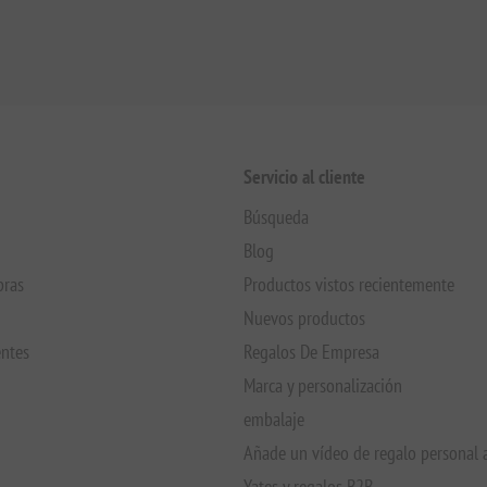
Servicio al cliente
Búsqueda
Blog
pras
Productos vistos recientemente
Nuevos productos
entes
Regalos De Empresa
Marca y personalización
embalaje
Añade un vídeo de regalo personal 
Yates y regalos B2B