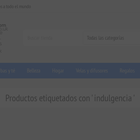
os a todo el mundo
bas y té
Belleza
Hogar
Velas y difusores
Regalos
Productos etiquetados con ' indulgencia '