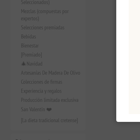
Seleccionados)
Mezclas (compuestas por
expertos)
Selecciones premiadas
Bebidas
Bienestar
[Premiado]
🎄Navidad
Artesanías De Madera De Olivo
Colecciones de firmas
Experiencia y regalos
Producción limitada exclusiva
San Valentín ❤️
[La dieta tradicional cretense]