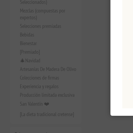
Seleccionados)
Mezclas (compuestas por
expertos)
Selecciones premiadas
Bebidas
Bienestar
[Premiado]
🎄Navidad
Artesanías De Madera De Olivo
Colecciones de firmas
Experiencia y regalos
Producción limitada exclusiva
San Valentín ❤️
[La dieta tradicional cretense]