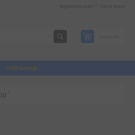
Registro
Inicia sesión
Lista de deseos
0 elementos
✨Gift Concierge
io '