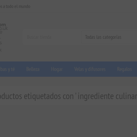
os a todo el mundo
bas y té
Belleza
Hogar
Velas y difusores
Regalos
ductos etiquetados con ' ingrediente culinar