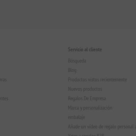
Servicio al cliente
Búsqueda
Blog
pras
Productos vistos recientemente
Nuevos productos
entes
Regalos De Empresa
Marca y personalización
embalaje
Añade un vídeo de regalo personal 
Yates y regalos B2B