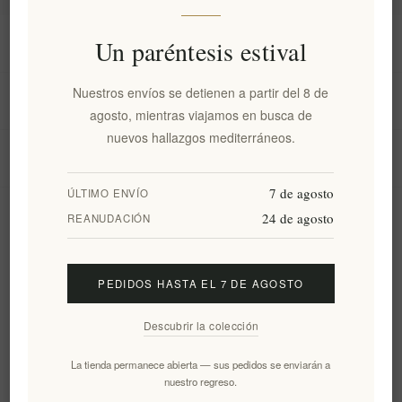
Información
Un paréntesis estival
Nuestros envíos se detienen a partir del 8 de
Mi cuenta
agosto, mientras viajamos en busca de
nuevos hallazgos mediterráneos.
Servicio al cliente
7 de agosto
ÚLTIMO ENVÍO
24 de agosto
Boletín
REANUDACIÓN
PEDIDOS HASTA EL 7 DE AGOSTO
Suscribirse
Desuscribirse
Descubrir la colección
Siguenos
La tienda permanece abierta — sus pedidos se enviarán a
nuestro regreso.