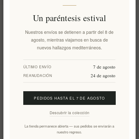
Información
Un paréntesis estival
Nuestros envíos se detienen a partir del 8 de
Mi cuenta
agosto, mientras viajamos en busca de
nuevos hallazgos mediterráneos.
Servicio al cliente
7 de agosto
ÚLTIMO ENVÍO
24 de agosto
Boletín
REANUDACIÓN
PEDIDOS HASTA EL 7 DE AGOSTO
Suscribirse
Desuscribirse
Descubrir la colección
Siguenos
La tienda permanece abierta — sus pedidos se enviarán a
nuestro regreso.