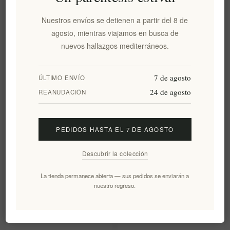
250G - Mellin
costa jónica – Bosque costero
intenso 250 g | Miel de
Nuestros envíos se detienen a partir del 8 de
bosque griego de color ámbar
agosto, mientras viajamos en busca de
oscuro, miel cruda artesanal
nuevos hallazgos mediterráneos.
para regalos gastronómicos
de lujo
EL526
EL1371
7 de agosto
ÚLTIMO ENVÍO
€14,60 excl impuestos
€10,00 excl impuestos
24 de agosto
REANUDACIÓN
equivale a €58,40 por 1 kg(s)
equivale a €40,00 por 1 kg(s)
PEDIDOS HASTA EL 7 DE AGOSTO
Descubrir la colección
La tienda permanece abierta — sus pedidos se enviarán a
nuestro regreso.