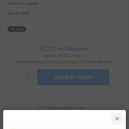
Fabricante:
Labbok
Sku:
EL1531
€32,00 excl impuestos
equivale a €2133,33 por 1 lt
Precio más bajo en los últimos 30 días:: €32,00 excl impuestos
AÑADIR AL CARRITO
Añadir a la lista de deseos
Enviar un correo electrónico a un amigo