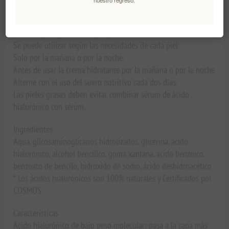
nuestro regreso.
noche, incluso antes de aplicar la crema. Sólo para uso externo.
Apto para pieles dañadas
Indicado para pieles secas/muy secas
Se puede utilizar según las necesidades de cada piel
Solo por la mañana o por la noche.
Antes de usar la crema hidratante por la mañana o por la noche
Alterne con el uso del suero nutritivo cada dos días.
Las pieles grasas deben evitar combinar sérum de ácido
hialurónico con sérum.
Ingredientes
Aqua, glicosaminoglicanos hidrolizados, glicerina, ácido
hialurónico, alcohol bencílico, goma xantana, ácido benzoico,
benzoato de bencilo, hidróxido de sodio, ácido deshidroacético
* Los ácidos hialurónicos son 100% naturales y Certificados por
COSMOS
Características
Ácido hialurónico de bajo peso molecular: pasa a la capa más