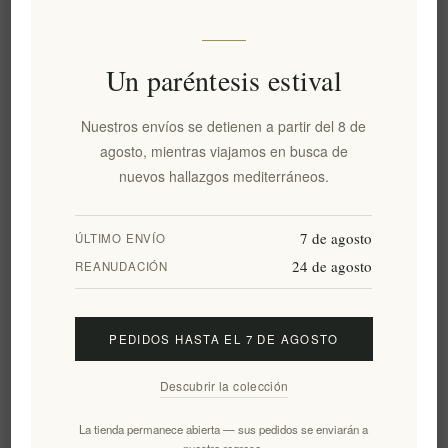
Disponibilidad:
En stock
Fecha de entrega:
2-8 días
Un paréntesis estival
Nuestros envíos se detienen a partir del 8 de
Visión general
Comentarios
Contáctenos
agosto, mientras viajamos en busca de
nuevos hallazgos mediterráneos.
El suero de ácido hialurónico contiene tres (3) tipos premium
diferentes de ácido hialurónico que "protegen" la hidratación de
7 de agosto
ÚLTIMO ENVÍO
la piel y ayudan a prevenir las arrugas.
24 de agosto
REANUDACIÓN
Acción
El suero de ácido hialurónico contiene tres (3) tipos premium
PEDIDOS HASTA EL 7 DE AGOSTO
diferentes de ácido hialurónico que "protegen" la hidratación de
la piel y ayudan a prevenir las arrugas.
Descubrir la colección
Utilizar
La tienda permanece abierta — sus pedidos se enviarán a
Aplicar 3-4 gotas en el cuello y el rostro, por la mañana o por la