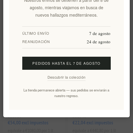
50 ml
agosto, mientras viajamos en busca de
EL1536
EL1537
nuevos hallazgos mediterráneos.
€24,92 excl impuestos
€39,00 excl impuestos
equivale a €498,40 por 1 lt
equivale a €1950,00 por 1 lt
7 de agosto
ÚLTIMO ENVÍO
24 de agosto
REANUDACIÓN
PEDIDOS HASTA EL 7 DE AGOSTO
Descubrir la colección
La tienda permanece abierta — sus pedidos se enviarán a
nuestro regreso.
Labbok crema de día antiedad
Labbok crema de día
50ml
hidratación y brillo 50ml
EL1539
EL1540
€54,00 excl impuestos
€22,04 excl impuestos
equivale a €1080,00 por 1 lt
equivale a €440,80 por 1 lt