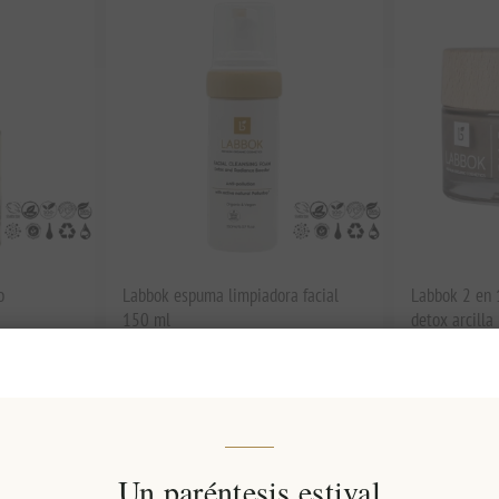
o
Labbok espuma limpiadora facial
Labbok 2 en 1
150 ml
detox arcill
EL1533
EL1536
€22,00 excl impuestos
€24,92 excl 
t
equivale a €146,67 por 1 lt
equivale a €49
Un paréntesis estival