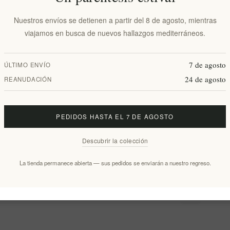
Nuestros envíos se detienen a partir del 8 de agosto, mientras
viajamos en busca de nuevos hallazgos mediterráneos.
7 de agosto
ÚLTIMO ENVÍO
24 de agosto
REANUDACIÓN
iedad 50ml
Labbok crema de día hidratación y
PEDIDOS HASTA EL 7 DE AGOSTO
brillo 50ml
EL1540
Descubrir la colección
€22,04 excl impuestos
t
equivale a €440,80 por 1 lt
La tienda permanece abierta — sus pedidos se enviarán a nuestro regreso.
1
2