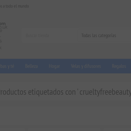
os a todo el mundo
bas y té
Belleza
Hogar
Velas y difusores
Regalos
roductos etiquetados con ' crueltyfreebeauty