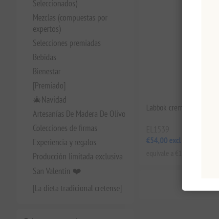
Seleccionados)
Mezclas (compuestas por
expertos)
Selecciones premiadas
Bebidas
Bienestar
[Premiado]
🎄Navidad
Labbok crema de día ant
Artesanías De Madera De Olivo
Colecciones de firmas
EL1539
€54,00 excl impuestos
Experiencia y regalos
equivale a €1080,00 por 1 l
Producción limitada exclusiva
San Valentín ❤️
[La dieta tradicional cretense]