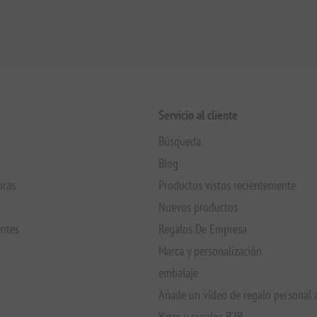
Servicio al cliente
Búsqueda
Blog
pras
Productos vistos recientemente
Nuevos productos
entes
Regalos De Empresa
Marca y personalización
embalaje
Añade un vídeo de regalo personal 
Yates y regalos B2B