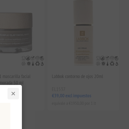
 mascarilla facial
Labbok contorno de ojos 20ml
a morada 50 ml
EL1537
impuestos
€39,00 excl impuestos
8,40 por 1 lt
equivale a €1950,00 por 1 lt