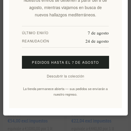
50 ml
agosto, mientras viajamos en busca de
EL1536
EL1537
nuevos hallazgos mediterráneos.
€24,92 excl impuestos
€39,00 excl impuestos
equivale a €498,40 por 1 lt
equivale a €1950,00 por 1 lt
7 de agosto
ÚLTIMO ENVÍO
24 de agosto
REANUDACIÓN
PEDIDOS HASTA EL 7 DE AGOSTO
Descubrir la colección
La tienda permanece abierta — sus pedidos se enviarán a
nuestro regreso.
Labbok crema de día antiedad
Labbok crema de día
50ml
hidratación y brillo 50ml
EL1539
EL1540
€54,00 excl impuestos
€22,04 excl impuestos
equivale a €1080,00 por 1 lt
equivale a €440,80 por 1 lt