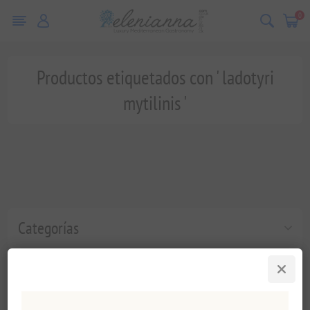
0
Productos etiquetados con ' ladotyri
mytilinis '
Categorías
Etiquetas populares