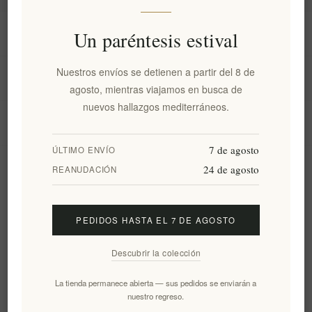
Información
Un paréntesis estival
Nuestros envíos se detienen a partir del 8 de
Mi cuenta
agosto, mientras viajamos en busca de
nuevos hallazgos mediterráneos.
Servicio al cliente
7 de agosto
ÚLTIMO ENVÍO
24 de agosto
Boletín
REANUDACIÓN
PEDIDOS HASTA EL 7 DE AGOSTO
Suscribirse
Desuscribirse
Descubrir la colección
Siguenos
La tienda permanece abierta — sus pedidos se enviarán a
nuestro regreso.