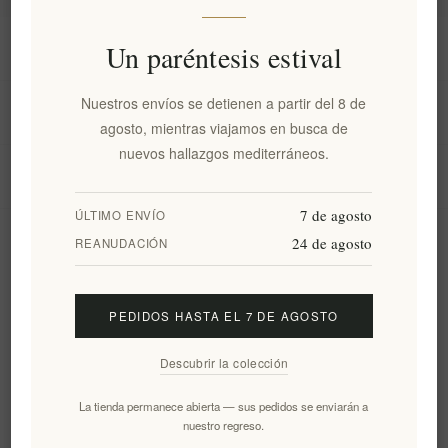
Información
Un paréntesis estival
Nuestros envíos se detienen a partir del 8 de
Mi cuenta
agosto, mientras viajamos en busca de
nuevos hallazgos mediterráneos.
Servicio al cliente
7 de agosto
ÚLTIMO ENVÍO
24 de agosto
Boletín
REANUDACIÓN
PEDIDOS HASTA EL 7 DE AGOSTO
Suscribirse
Desuscribirse
Descubrir la colección
Siguenos
La tienda permanece abierta — sus pedidos se enviarán a
nuestro regreso.