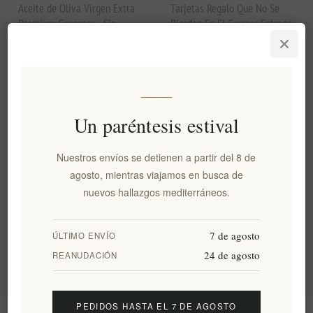
Aceite de Oliva Virgen Extra
Tarjetas Regalo Que No Se
Premium Governor - Sin
Pierden En El Correo: Entrega
Filtrar 500ml | Edición
Cómoda E Instantánea
Limitada de Corfú, Cosecha
Temprana, Prensado en Frío,
Alto en Polifenoles, Variedad
Lianolia Galardonada
EL325
Un paréntesis estival
€35,30 excl impuestos
EL1719
equivale a €70,60 por 1 lt
Nuestros envíos se detienen a partir del 8 de
agosto, mientras viajamos en busca de
nuevos hallazgos mediterráneos.
Categorías
7 de agosto
ÚLTIMO ENVÍO
Etiquetas populares
24 de agosto
REANUDACIÓN
PEDIDOS HASTA EL 7 DE AGOSTO