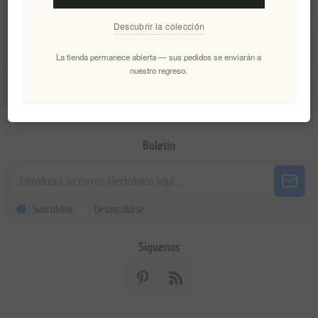
Información
Descubrir la colección
Mi cuenta
La tienda permanece abierta — sus pedidos se enviarán a
nuestro regreso.
Servicio al cliente
Boletín
Suscribirse
Desuscribirse
Siguenos