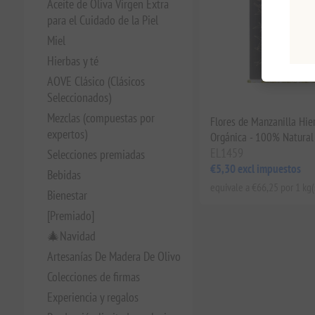
Aceite de Oliva Virgen Extra
para el Cuidado de la Piel
Miel
Hierbas y té
AOVE Clásico (Clásicos
Seleccionados)
Mezclas (compuestas por
Flores de Manzanilla Hie
expertos)
Orgánica - 100% Natural
EL1459
Selecciones premiadas
€5,30 excl impuestos
Bebidas
equivale a €66,25 por 1 kg(
Bienestar
[Premiado]
🎄Navidad
Artesanías De Madera De Olivo
Colecciones de firmas
Experiencia y regalos