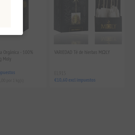
ba Orgánica - 100%
VARIEDAD Té de hierbas MΩLY
g Moly
mpuestos
EL915
€10,60 excl impuestos
,00 por 1 kg(s)