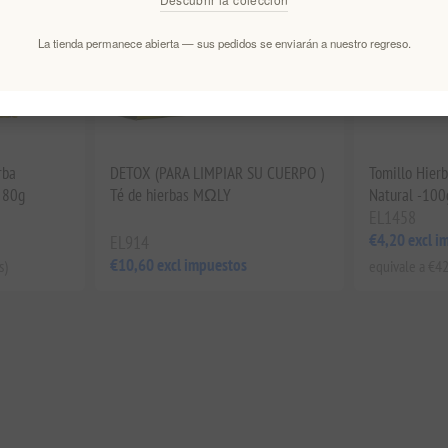
La tienda permanece abierta — sus pedidos se enviarán a nuestro regreso.
rba
DETOX (PARA LIMPIAR SU CUERPO )
Tomillo Hier
 80g
Té de hierbas MΩLY
Natural -100
EL1458
€4,20 excl i
EL914
€10,60 excl impuestos
s)
equivale a €42