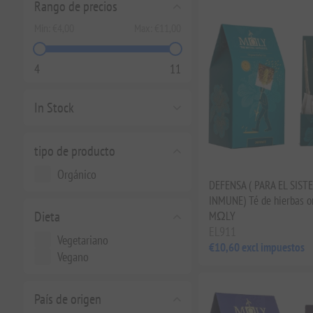
Rango de precios
Min:
€4,00
Max:
€11,00
4
11
In Stock
tipo de producto
Orgánico
DEFENSA ( PARA EL SIST
INMUNE) Té de hierbas o
Dieta
MΩLY
EL911
Vegetariano
€10,60 excl impuestos
Vegano
País de origen