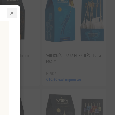
 Hierbas Ecológico -
"ARMONÍA" - PARA EL ESTRÉS Tisana
 - 250g Moly
MΩLY
mpuestos
EL907
€10,60 excl impuestos
,80 por 1 kg(s)