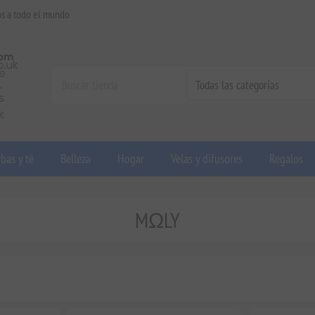
os a todo el mundo
bas y té
Belleza
Hogar
Velas y difusores
Regalos
MΩLY