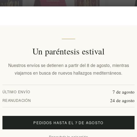
Un paréntesis estival
Nuestros envíos se detienen a partir del 8 de agosto, mientras
DORMIR
SILHOUETTE (PARA ADELGAZAR ) Té
Algarrobo Con
viajamos en busca de nuevos hallazgos mediterráneos.
ΩLY
de hierbas MΩLY
100% Natural
EL1457
€9,70 excl i
EL908
7 de agosto
ÚLTIMO ENVÍO
€10,60 excl impuestos
equivale a €38
24 de agosto
REANUDACIÓN
PEDIDOS HASTA EL 7 DE AGOSTO
Descubrir la colección