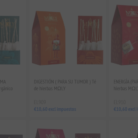
EMA
DIGESTIÓN ( PARA SU TUMOR ) Té
ENERGÍA (PAR
rgánico
de hierbas MΩLY
hierbas MΩL
EL909
EL910
€10,60 excl impuestos
€10,60 excl 