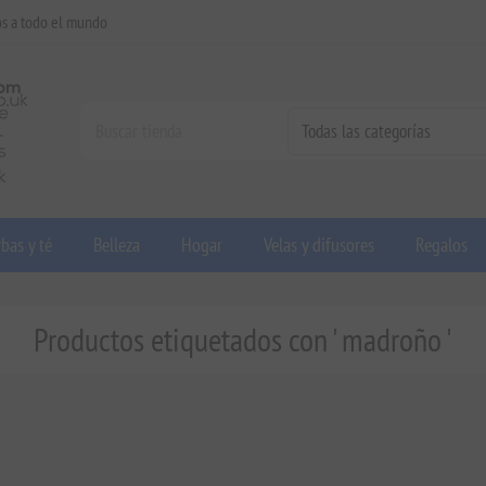
os a todo el mundo
bas y té
Belleza
Hogar
Velas y difusores
Regalos
Productos etiquetados con ' madroño '