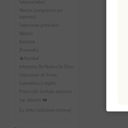
Seleccionados)
Mezclas (compuestas por
expertos)
Selecciones premiadas
Bebidas
Bienestar
[Premiado]
🎄Navidad
Artesanías De Madera De Olivo
Colecciones de firmas
Experiencia y regalos
Producción limitada exclusiva
San Valentín ❤️
[La dieta tradicional cretense]