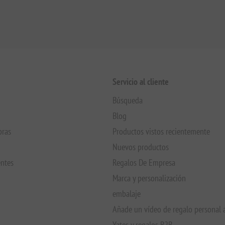
Servicio al cliente
Búsqueda
Blog
pras
Productos vistos recientemente
Nuevos productos
entes
Regalos De Empresa
Marca y personalización
embalaje
Añade un vídeo de regalo personal 
Yates y regalos B2B