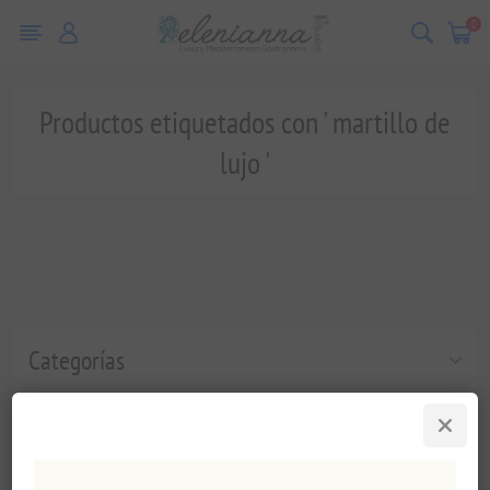
0
Productos etiquetados con ' martillo de
lujo '
Categorías
Etiquetas populares