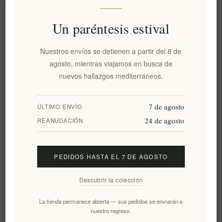
Información
Un paréntesis estival
Nuestros envíos se detienen a partir del 8 de
Mi cuenta
agosto, mientras viajamos en busca de
nuevos hallazgos mediterráneos.
Servicio al cliente
7 de agosto
ÚLTIMO ENVÍO
24 de agosto
Boletín
REANUDACIÓN
PEDIDOS HASTA EL 7 DE AGOSTO
Suscribirse
Desuscribirse
Descubrir la colección
Siguenos
La tienda permanece abierta — sus pedidos se enviarán a
nuestro regreso.