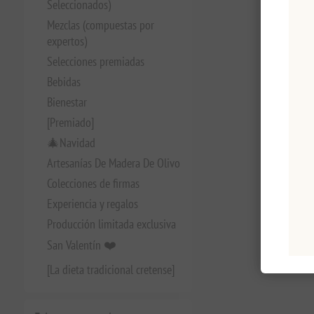
Seleccionados)
Mezclas (compuestas por
expertos)
Selecciones premiadas
Bebidas
Bienestar
[Premiado]
🎄Navidad
Artesanías De Madera De Olivo
Colecciones de firmas
Experiencia y regalos
Producción limitada exclusiva
San Valentín ❤️
[La dieta tradicional cretense]