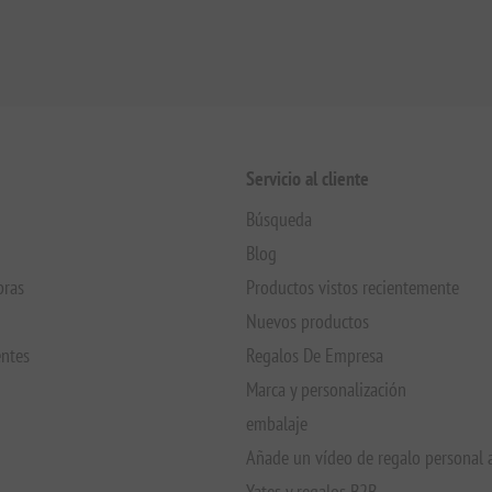
Servicio al cliente
Búsqueda
Blog
pras
Productos vistos recientemente
Nuevos productos
entes
Regalos De Empresa
Marca y personalización
embalaje
Añade un vídeo de regalo personal 
Yates y regalos B2B