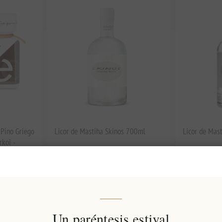
 Pino Griego
Licor de Mastiha Skinos 700ml
Licor de Mas
koi -
logia de
EL904
EL1321
€19,90 excl impuestos
€15,00 excl 
s)
equivale a €28,43 por 1 lt
equivale a €42
Un paréntesis estival