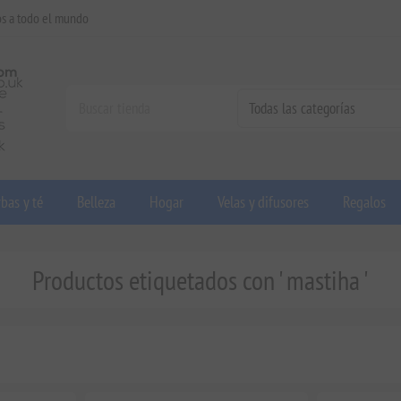
os a todo el mundo
bas y té
Belleza
Hogar
Velas y difusores
Regalos
Productos etiquetados con ' mastiha '