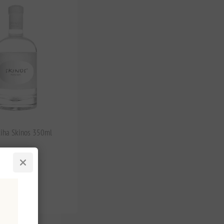
tiha Skinos 350ml
impuestos
,86 por 1 lt