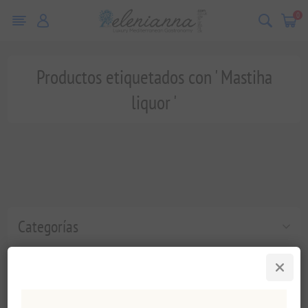
0
Productos etiquetados con ' Mastiha
liquor '
Categorías
Etiquetas populares