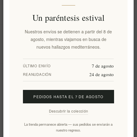
Información
Un paréntesis estival
Nuestros envíos se detienen a partir del 8 de
Mi cuenta
agosto, mientras viajamos en busca de
nuevos hallazgos mediterráneos.
Servicio al cliente
7 de agosto
ÚLTIMO ENVÍO
24 de agosto
Boletín
REANUDACIÓN
PEDIDOS HASTA EL 7 DE AGOSTO
Suscribirse
Desuscribirse
Descubrir la colección
Siguenos
La tienda permanece abierta — sus pedidos se enviarán a
nuestro regreso.