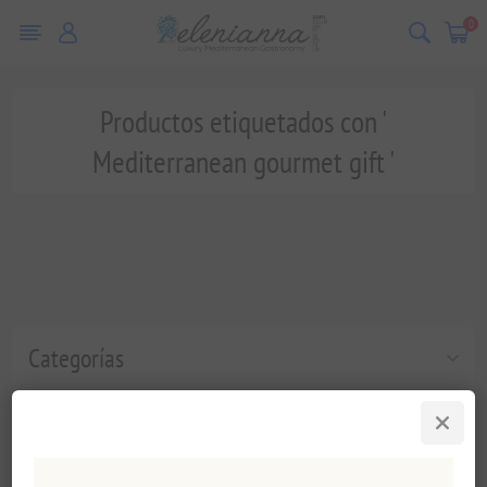
0
Productos etiquetados con '
Mediterranean gourmet gift '
Categorías
Etiquetas populares