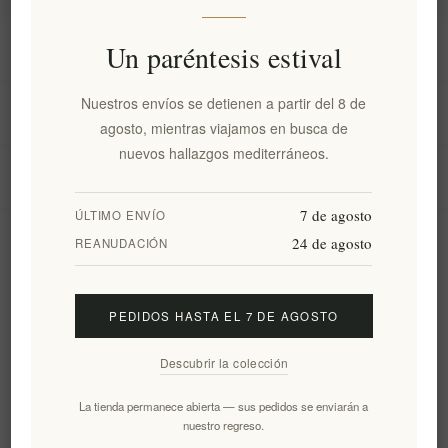
Información
Un paréntesis estival
Nuestros envíos se detienen a partir del 8 de
Mi cuenta
agosto, mientras viajamos en busca de
nuevos hallazgos mediterráneos.
Servicio al cliente
7 de agosto
ÚLTIMO ENVÍO
24 de agosto
Boletín
REANUDACIÓN
PEDIDOS HASTA EL 7 DE AGOSTO
Suscribirse
Desuscribirse
Descubrir la colección
Siguenos
La tienda permanece abierta — sus pedidos se enviarán a
nuestro regreso.