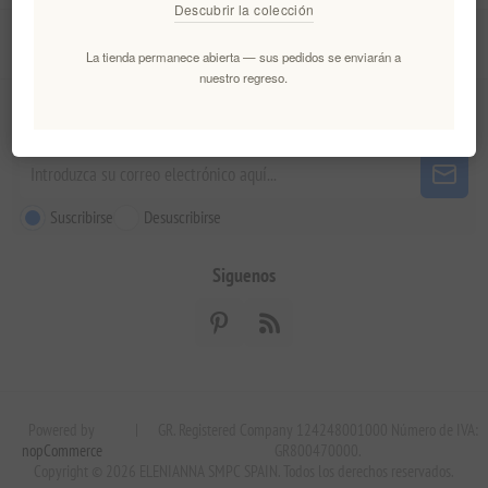
Descubrir la colección
Servicio al cliente
La tienda permanece abierta — sus pedidos se enviarán a
nuestro regreso.
Boletín
Suscribirse
Desuscribirse
Siguenos
Powered by
|
GR. Registered Company 124248001000 Número de IVA:
nopCommerce
GR800470000.
Copyright © 2026 ELENIANNA SMPC SPAIN. Todos los derechos reservados.