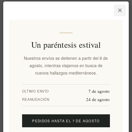
Metaxa AEN III 700ml
EL1739
€2169,90 excl impuestos
equivale a €3099,86 por 1 lt
Un paréntesis estival
Categorías
Nuestros envíos se detienen a partir del 8 de
agosto, mientras viajamos en busca de
Etiquetas populares
nuevos hallazgos mediterráneos.
7 de agosto
ÚLTIMO ENVÍO
24 de agosto
REANUDACIÓN
Información
PEDIDOS HASTA EL 7 DE AGOSTO
Mi cuenta