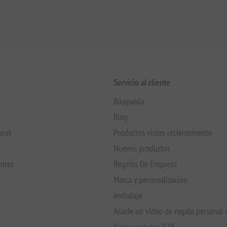
Servicio al cliente
Búsqueda
Blog
pras
Productos vistos recientemente
Nuevos productos
entes
Regalos De Empresa
Marca y personalización
embalaje
Añade un vídeo de regalo personal 
Yates y regalos B2B