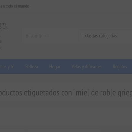
os a todo el mundo
bas y té
Belleza
Hogar
Velas y difusores
Regalos
oductos etiquetados con ' miel de roble grieg