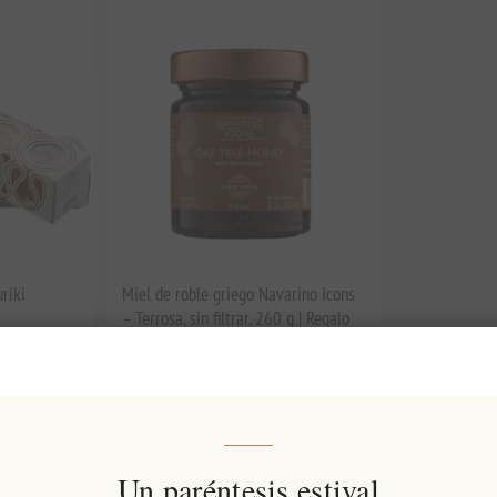
riki
Miel de roble griego Navarino Icons
– Terrosa, sin filtrar, 260 g | Regalo
gourmet de Messinia
EL1937
€14,90 excl impuestos
equivale a €57,31 por 1 kg(s)
Un paréntesis estival