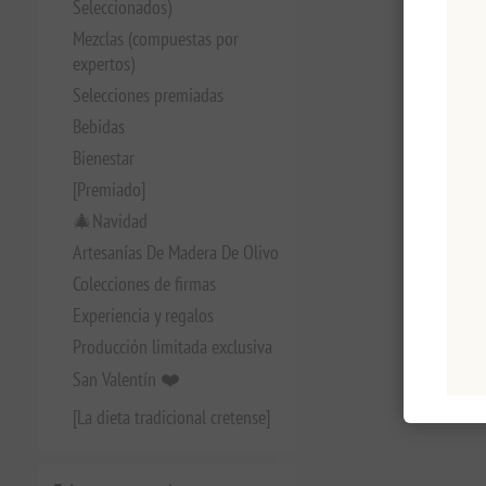
Seleccionados)
Mezclas (compuestas por
expertos)
Selecciones premiadas
Bebidas
Bienestar
[Premiado]
🎄Navidad
Artesanías De Madera De Olivo
Colecciones de firmas
Experiencia y regalos
Producción limitada exclusiva
San Valentín ❤️
[La dieta tradicional cretense]