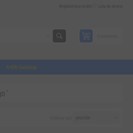
Registro
Inicia sesión
Lista de deseos
0 elementos
✨Gift Concierge
o '
Ordenar por