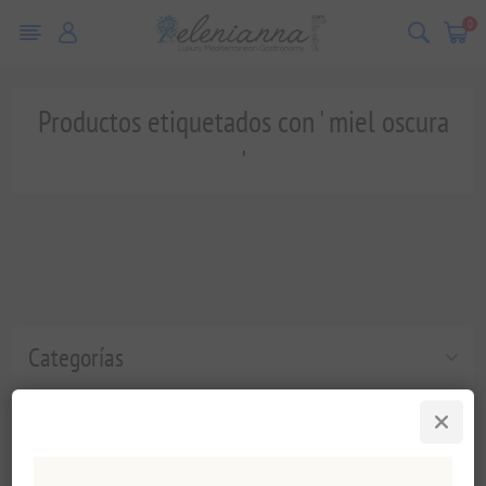
0
Productos etiquetados con ' miel oscura
'
Categorías
Etiquetas populares