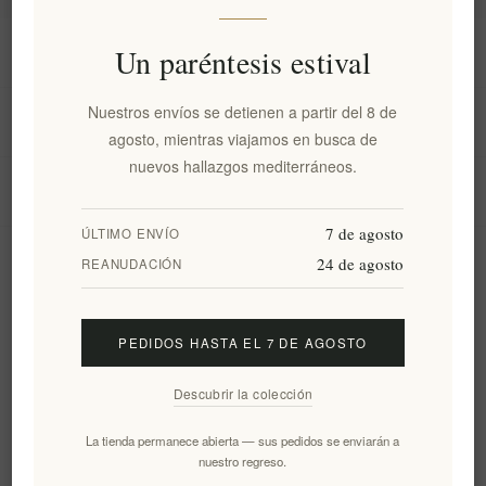
Información
Un paréntesis estival
Nuestros envíos se detienen a partir del 8 de
Mi cuenta
agosto, mientras viajamos en busca de
nuevos hallazgos mediterráneos.
Servicio al cliente
7 de agosto
ÚLTIMO ENVÍO
24 de agosto
Boletín
REANUDACIÓN
PEDIDOS HASTA EL 7 DE AGOSTO
Suscribirse
Desuscribirse
Descubrir la colección
Siguenos
La tienda permanece abierta — sus pedidos se enviarán a
nuestro regreso.