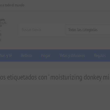
os a todo el mundo
bas y té
Belleza
Hogar
Velas y difusores
Regalos
os etiquetados con ' moisturizing donkey mil