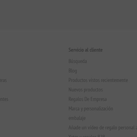
Servicio al cliente
Búsqueda
Blog
pras
Productos vistos recientemente
Nuevos productos
entes
Regalos De Empresa
Marca y personalización
embalaje
Añade un vídeo de regalo personal 
Yates y regalos B2B