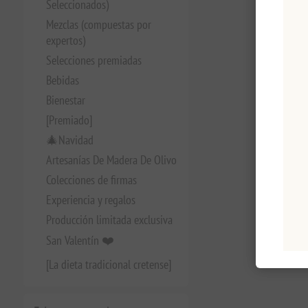
Seleccionados)
Mezclas (compuestas por
expertos)
Selecciones premiadas
Bebidas
Bienestar
[Premiado]
🎄Navidad
Artesanías De Madera De Olivo
Colecciones de firmas
Experiencia y regalos
Producción limitada exclusiva
San Valentín ❤️
[La dieta tradicional cretense]