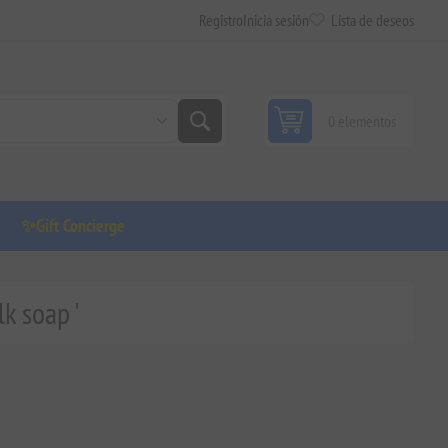
Registro
Inicia sesión
Lista de deseos
0 elementos
✨Gift Concierge
k soap '