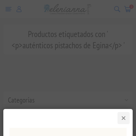
0
Productos etiquetados con '
<p>auténticos pistachos de Egina</p> '
Categorías
Etiquetas populares