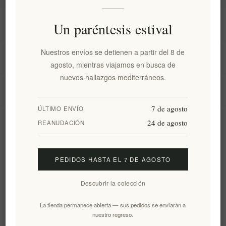
Información
Un paréntesis estival
Nuestros envíos se detienen a partir del 8 de
Mi cuenta
agosto, mientras viajamos en busca de
nuevos hallazgos mediterráneos.
Servicio al cliente
7 de agosto
ÚLTIMO ENVÍO
24 de agosto
Boletín
REANUDACIÓN
PEDIDOS HASTA EL 7 DE AGOSTO
Suscribirse
Desuscribirse
Descubrir la colección
Siguenos
La tienda permanece abierta — sus pedidos se enviarán a
nuestro regreso.