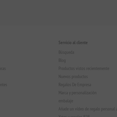
Servicio al cliente
Búsqueda
Blog
pras
Productos vistos recientemente
Nuevos productos
entes
Regalos De Empresa
Marca y personalización
embalaje
Añade un vídeo de regalo personal 
Yates y regalos B2B