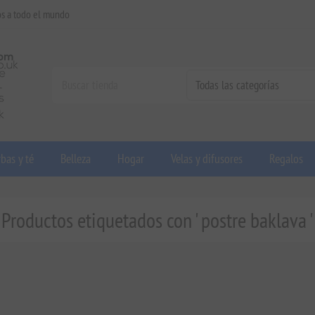
os a todo el mundo
bas y té
Belleza
Hogar
Velas y difusores
Regalos
Productos etiquetados con ' postre baklava '