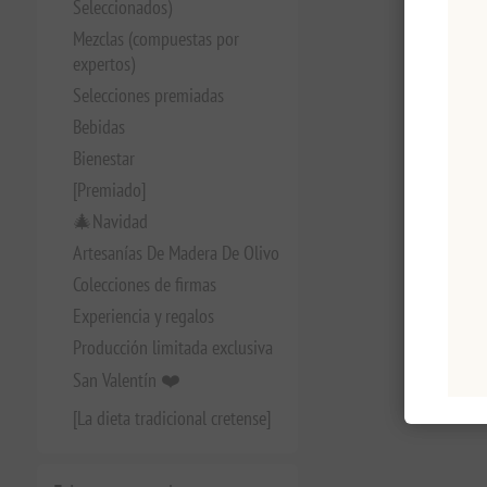
Seleccionados)
Mezclas (compuestas por
expertos)
Selecciones premiadas
Bebidas
Bienestar
[Premiado]
🎄Navidad
Artesanías De Madera De Olivo
Colecciones de firmas
Experiencia y regalos
Producción limitada exclusiva
San Valentín ❤️
[La dieta tradicional cretense]