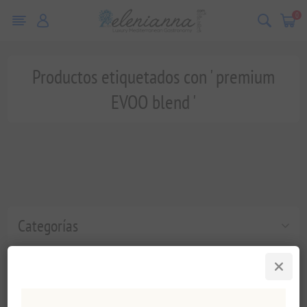
0
Productos etiquetados con ' premium
EVOO blend '
Categorías
Etiquetas populares