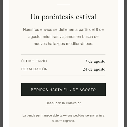
Información
Un paréntesis estival
Nuestros envíos se detienen a partir del 8 de
Mi cuenta
agosto, mientras viajamos en busca de
nuevos hallazgos mediterráneos.
Servicio al cliente
7 de agosto
ÚLTIMO ENVÍO
24 de agosto
Boletín
REANUDACIÓN
PEDIDOS HASTA EL 7 DE AGOSTO
Suscribirse
Desuscribirse
Descubrir la colección
Siguenos
La tienda permanece abierta — sus pedidos se enviarán a
nuestro regreso.