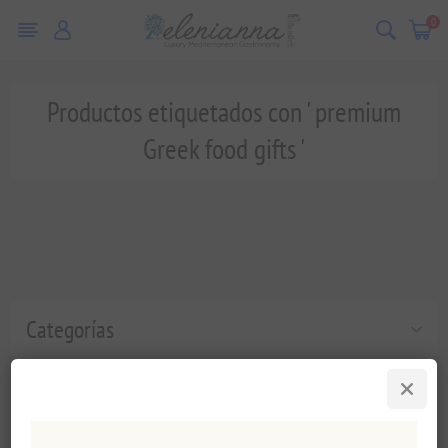
0
Productos etiquetados con ' premium
Greek food gifts '
Categorías
Etiquetas populares