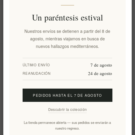
Información
Un paréntesis estival
Nuestros envíos se detienen a partir del 8 de
Mi cuenta
agosto, mientras viajamos en busca de
nuevos hallazgos mediterráneos.
Servicio al cliente
7 de agosto
ÚLTIMO ENVÍO
24 de agosto
Boletín
REANUDACIÓN
PEDIDOS HASTA EL 7 DE AGOSTO
Suscribirse
Desuscribirse
Descubrir la colección
Siguenos
La tienda permanece abierta — sus pedidos se enviarán a
nuestro regreso.