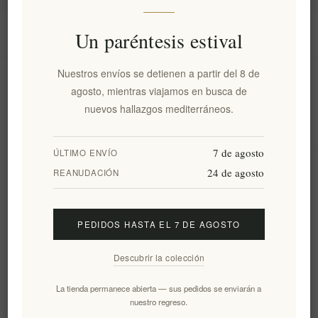
Información
Un paréntesis estival
Nuestros envíos se detienen a partir del 8 de
Mi cuenta
agosto, mientras viajamos en busca de
nuevos hallazgos mediterráneos.
Servicio al cliente
7 de agosto
ÚLTIMO ENVÍO
24 de agosto
Boletín
REANUDACIÓN
PEDIDOS HASTA EL 7 DE AGOSTO
Suscribirse
Desuscribirse
Descubrir la colección
Siguenos
La tienda permanece abierta — sus pedidos se enviarán a
nuestro regreso.