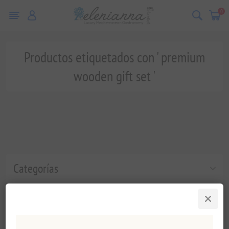
0
Productos etiquetados con ' premium
wooden gift set '
Categorías
Etiquetas populares