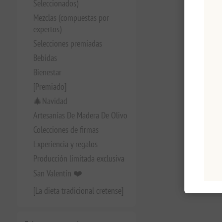
Seleccionados)
Mezclas (compuestas por
expertos)
Selecciones premiadas
Bebidas
Bienestar
[Premiado]
🎄Navidad
Artesanías De Madera De Olivo
Colecciones de firmas
Experiencia y regalos
Producción limitada exclusiva
San Valentín ❤️
[La dieta tradicional cretense]