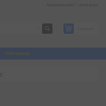
Registro
Inicia sesión
Lista de deseos
0 elementos
✨Gift Concierge
 '