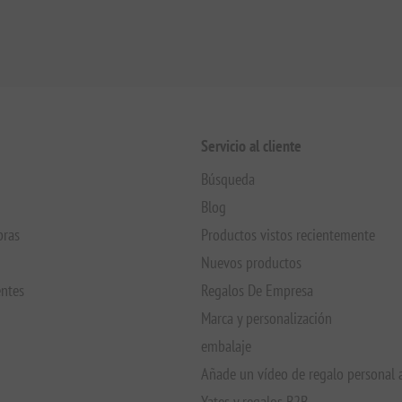
Servicio al cliente
Búsqueda
Blog
pras
Productos vistos recientemente
Nuevos productos
entes
Regalos De Empresa
Marca y personalización
embalaje
Añade un vídeo de regalo personal 
Yates y regalos B2B