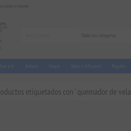
os a todo el mundo
bas y té
Belleza
Hogar
Velas y difusores
Regalos
roductos etiquetados con ' quemador de velas