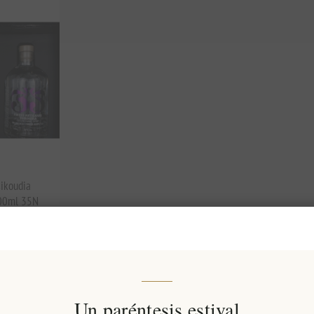
sikoudia
500ml 35N
Un paréntesis estival