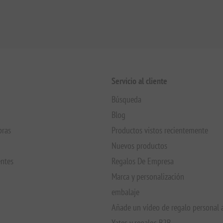
Servicio al cliente
Búsqueda
Blog
pras
Productos vistos recientemente
Nuevos productos
entes
Regalos De Empresa
Marca y personalización
embalaje
Añade un vídeo de regalo personal 
Yates y regalos B2B