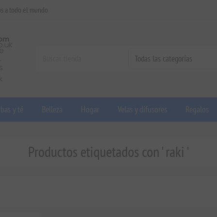
os a todo el mundo
bas y té
Belleza
Hogar
Velas y difusores
Regalos
Productos etiquetados con ' raki '