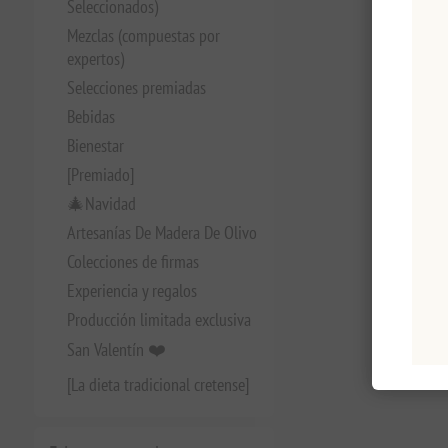
Seleccionados)
Mezclas (compuestas por
expertos)
Selecciones premiadas
Bebidas
Bienestar
[Premiado]
🎄Navidad
Artesanías De Madera De Olivo
Colecciones de firmas
Experiencia y regalos
Producción limitada exclusiva
San Valentín ❤️
[La dieta tradicional cretense]