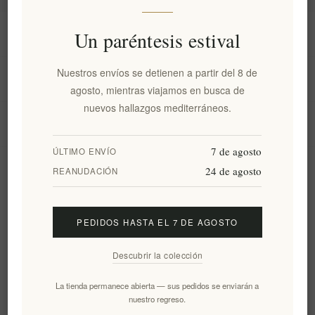
Información
Un paréntesis estival
Nuestros envíos se detienen a partir del 8 de
Mi cuenta
agosto, mientras viajamos en busca de
nuevos hallazgos mediterráneos.
Servicio al cliente
7 de agosto
ÚLTIMO ENVÍO
24 de agosto
Boletín
REANUDACIÓN
PEDIDOS HASTA EL 7 DE AGOSTO
Suscribirse
Desuscribirse
Descubrir la colección
Siguenos
La tienda permanece abierta — sus pedidos se enviarán a
nuestro regreso.