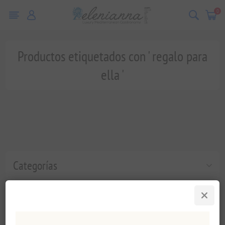
0
Productos etiquetados con ' regalo para
ella '
Categorías
Etiquetas populares